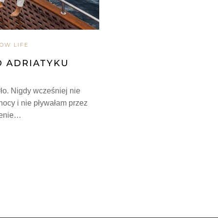
OW LIFE
O ADRIATYKU
ło. Nigdy wcześniej nie
nocy i nie pływałam przez
zenie…