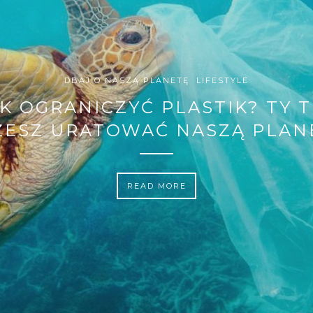
AZJA
PODRÓŻE
TRAVEL PORADY
WIETNAM NA WŁASNĄ RĘKĘ 
PLAN
READ MORE