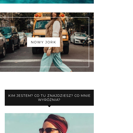
NOWY JORK
KIM JESTEM? CO TU ZNAJDZIESZ? CO MNIE
WYRÓŻNIA?