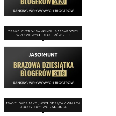
TRAVELOVER W RANKINGU NAJBARDZIEJ
WPŁYWOWYCH BLOGERÓW 2019
TRAVELOVER JAKO „WSCHODZĄCA GWIAZDA
BLOGOSFERY” WG RANKINGU