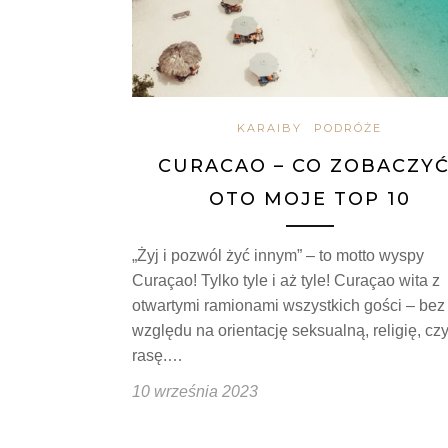
KARAIBY
PODRÓŻE
CURACAO – CO ZOBACZYĆ
OTO MOJE TOP 10
„Żyj i pozwól żyć innym” – to motto wyspy
Curaçao! Tylko tyle i aż tyle! Curaçao wita z
otwartymi ramionami wszystkich gości – bez
względu na orientację seksualną, religię, cz
rasę.…
10 września 2023