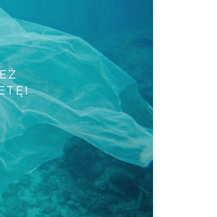
– BUDŻET I