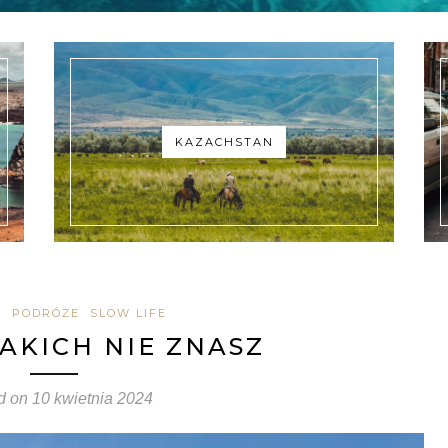
KAZACHSTAN
A
PODRÓŻE
SLOW LIFE
AKICH NIE ZNASZ
d on
10 kwietnia 2024