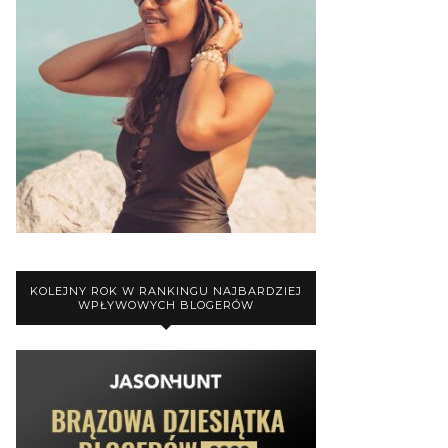
KOLEJNY ROK W RANKINGU NAJBARDZIEJ
WPŁYWOWYCH BLOGERÓW