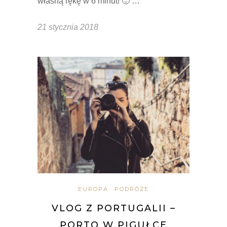
własną rękę w 6 minut! 🙂 …
21 stycznia 2018
EUROPA
PODRÓŻE
VLOG Z PORTUGALII –
PORTO W PIGUŁCE