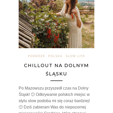
PODRÓŻE
POLSKA
SLOW LIFE
CHILLOUT NA DOLNYM
ŚLĄSKU
Po Mazowszu przyszedł czas na Dolny
Śląsk! 🙂 Odkrywanie polskich miejsc w
stylu slow podoba mi się coraz bardziej!
🙂 Dziś zabieram Was do niepozornej