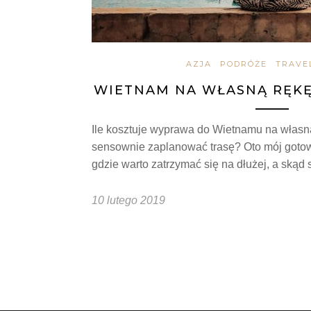
AZJA
PODRÓŻE
TRAVE
WIETNAM NA WŁASNĄ RĘKĘ 
Ile kosztuje wyprawa do Wietnamu na własn
sensownie zaplanować trasę? Oto mój gotowy
gdzie warto zatrzymać się na dłużej, a skąd
10 lutego 2019