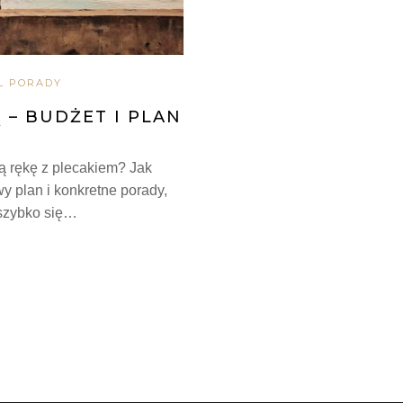
L PORADY
– BUDŻET I PLAN
ą rękę z plecakiem? Jak
 plan i konkretne porady,
 szybko się…