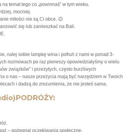
 na temat tego co „powinnaś” w tym wieku.
rdziej, mocniej.
anie miłości nie są Ci obce. 😉
ranżowić się lub zamieszkać na Bali.
IE.
, nalej sobie lampkę wina i pofruń z nami w ponad 3-
ych rozmowach po raz pierwszy opowiedziałyśmy o wielu
usów związków” i przeżytych, często burzliwych
oria o nas – nasze przeżycia mają być narzędziem w Twoich
plecach i dadzą do zrozumienia, że nie jesteś sama.
audio)PODRÓŻY:
róż.
agaż – pożegnaj oczekiwania społeczne.