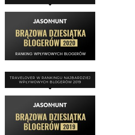
TRAVELOVER W RANKINGU NAJBARDZIEJ
WPŁYWOWYCH BLOGERÓW 2019