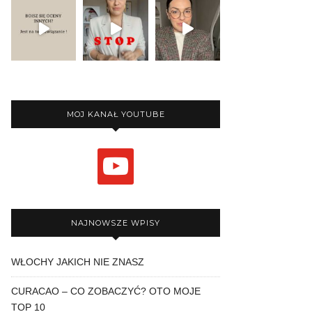
MOJ KANAŁ YOUTUBE
youtube
NAJNOWSZE WPISY
WŁOCHY JAKICH NIE ZNASZ
CURACAO – CO ZOBACZYĆ? OTO MOJE
TOP 10