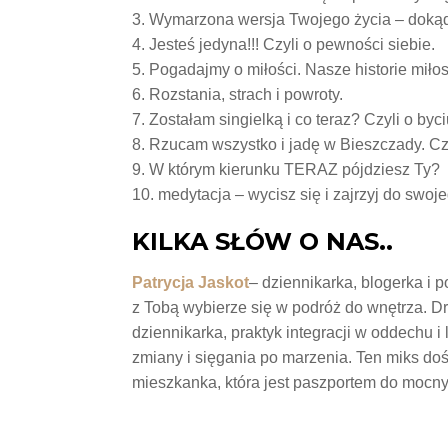
3. Wymarzona wersja Twojego życia – do
4. Jesteś jedyna!!! Czyli o pewności siebie.
5. Pogadajmy o miłości. Nasze historie miło
6. Rozstania, strach i powroty.
7. Zostałam singielką i co teraz? Czyli o by
8. Rzucam wszystko i jadę w Bieszczady. C
9. W którym kierunku TERAZ pójdziesz Ty?
10. medytacja – wycisz się i zajrzyj do swoj
KILKA SŁÓW O NAS..
Patrycja Jaskot
– dziennikarka, blogerka i 
z Tobą wybierze się w podróż do wnętrza. D
dziennikarka, praktyk integracji w oddechu i 
zmiany i sięgania po marzenia. Ten miks do
mieszkanka, która jest paszportem do mocny