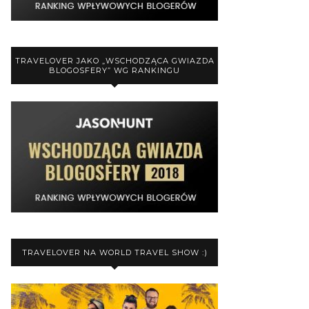
TRAVELOVER JAKO „WSCHODZĄCA GWIAZDA
BLOGOSFERY” WG RANKINGU
TRAVELOVER NA WORLD TRAVEL SHOW :)