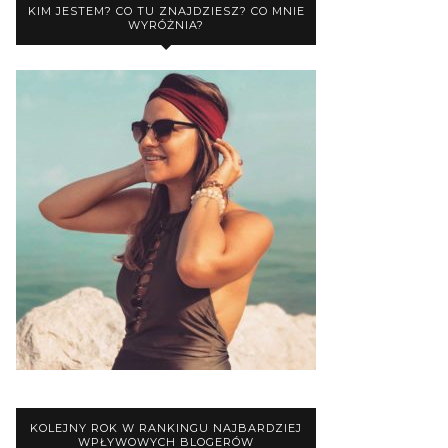
KIM JESTEM? CO TU ZNAJDZIESZ? CO MNIE
WYRÓŻNIA?
KOLEJNY ROK W RANKINGU NAJBARDZIEJ
WPŁYWOWYCH BLOGERÓW