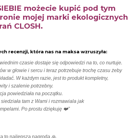
IEBIE możecie kupić pod tym
tronie mojej marki ekologicznych
rań CLOSH.
h recenzji, która nas na maksa wzruszyła:
iednim czasie dostaje się odpowiedzi na to, co nurtuje.
 w głowie i sercu i teraz potrzebuje trochę czasu żeby
kładać. W każdym razie, jest to produkt kompletny,
ty i szalenie potrzebny.
rycja powiedziała na początku.
 siedziała tam z Wami i rozmawiala jak
mpelami. Po prostu dziękuję ❤️”
a to najlepsza nagroda 🙏