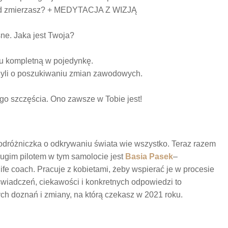
kąd zmierzasz? + MEDYTACJA Z WIZJĄ
sne. Jaka jest Twoja?
ciu kompletną w pojedynkę.
zyli o poszukiwaniu zmian zawodowych.
ego szczęścia. Ono zawsze w Tobie jest!
podróżniczka o odkrywaniu świata wie wszystko. Teraz razem
rugim pilotem w tym samolocie jest
Basia Pasek
–
life coach. Pracuje z kobietami, żeby wspierać je w procesie
świadczeń, ciekawości i konkretnych odpowiedzi to
ch doznań i zmiany, na którą czekasz w 2021 roku.