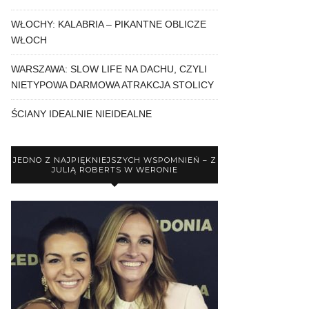
WŁOCHY: KALABRIA – PIKANTNE OBLICZE
WŁOCH
WARSZAWA: SLOW LIFE NA DACHU, CZYLI
NIETYPOWA DARMOWA ATRAKCJA STOLICY
ŚCIANY IDEALNIE NIEIDEALNE
JEDNO Z NAJPIĘKNIEJSZYCH WSPOMNIEŃ – Z
JULIĄ ROBERTS W WERONIE