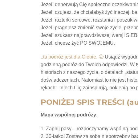
Jeżeli denerwują Cię społeczne oczekiwania
Jeżeli czujesz, że chciałabyś żyć inaczej, ba
Jeżeli rozterki sercowe, rozstania i poszukiw
Jeżeli pragniesz zmienić swoje życie, przeb
Jeżeli szukasz najprawdziwszej wersji SIEB
Jeżeli chcesz żyć PO SWOJEMU.
..ta podróż jest dla Ciebie. 🙂
Usiądź wygodnie
godzinną podróż do Twoich odpowiedzi. W t
historiach z naszego życia, o detalach „stat
doświadczeniach. Natomiast to nie jest hist
rękach – niech Cię zainspirują, poklepią po 
PONIŻEJ SPIS TREŚCI (
Mapa wspólnej podróży:
1. Zapnij pasy – rozpoczynamy wspólną pod
2. 30-latko! Zostaw za sobą niepotrzebny b