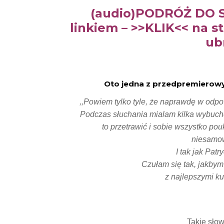
(audio)PODRÓŻ DO S
linkiem – >>KLIK<< na s
ub
Oto jedna z przedpremierowyc
,,Powiem tylko tyle, że naprawdę w odpow
Podczas słuchania mialam kilka wybuchów
to przetrawić i sobie wszystko pou
niesamowi
I tak jak Pat
Czułam się tak, jakbym
z najlepszymi ku
Takie słow