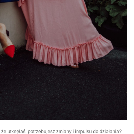
że utknęłaś, potrzebujesz zmiany i impulsu do działania?