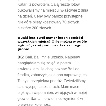
Katar i z powrotem. Całą resztę lotów
bukowaliśmy na miejscu, właściwie z dnia
na dzień. Ceny były bardzo przystępne.
Niektóre bilety kosztowały 70 złotych,
niektóre 200 złotych.
t: Jaki jest Twój numer jeden spośród
wszystkich miejsc? O ile można w ogóle
wyłonić jakieś podium z tak zacnego
grona?
DG:
Bali. Bali mnie urzekło. Najpierw
naoglądałam się zdjęć, a potem
stwierdziłam, że chcę poznać Bali od
środka, zobaczyć jakie ono naprawdę jest.
To była przepiękna podróż. Zwiedziliśmy
całą wyspę na skuterach. Mam masę
pięknych wspomnień, wirujących w mojej
głowie. Sama nie wiem, co wymienić w
pierwszej kolejności.