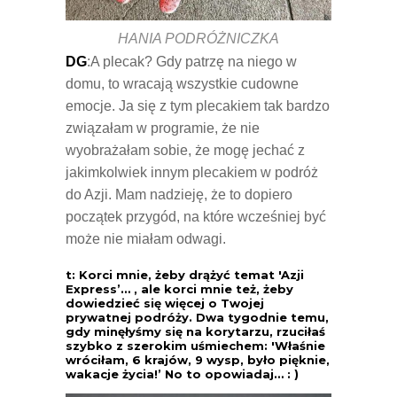
HANIA PODRÓŻNICZKA
DG
:A plecak? Gdy patrzę na niego w
domu, to wracają wszystkie cudowne
emocje. Ja się z tym plecakiem tak bardzo
związałam w programie, że nie
wyobrażałam sobie, że mogę jechać z
jakimkolwiek innym plecakiem w podróż
do Azji. Mam nadzieję, że to dopiero
początek przygód, na które wcześniej być
może nie miałam odwagi.
t: Korci mnie, żeby drążyć temat 'Azji
Express’… , ale korci mnie też, żeby
dowiedzieć się więcej o Twojej
prywatnej podróży. Dwa tygodnie temu,
gdy minęłyśmy się na korytarzu, rzuciłaś
szybko z szerokim uśmiechem: 'Właśnie
wróciłam, 6 krajów, 9 wysp, było pięknie,
wakacje życia!’ No to opowiadaj… : )