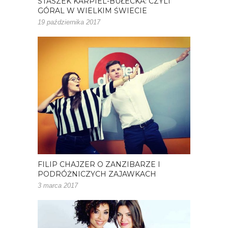
STASZEK KARPIEL-BUŁECKA: CZYLI
GÓRAL W WIELKIM ŚWIECIE
19 października 2017
FILIP CHAJZER O ZANZIBARZE I
PODRÓŻNICZYCH ZAJAWKACH
3 marca 2017