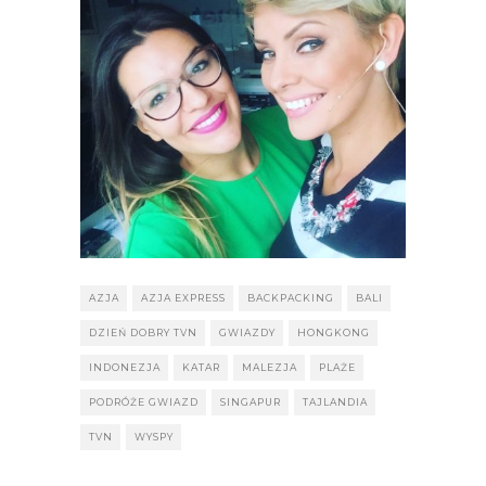
AZJA
AZJA EXPRESS
BACKPACKING
BALI
DZIEŃ DOBRY TVN
GWIAZDY
HONGKONG
INDONEZJA
KATAR
MALEZJA
PLAŻE
PODRÓŻE GWIAZD
SINGAPUR
TAJLANDIA
TVN
WYSPY