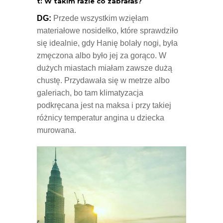
t: W takim razie co zabrałaś?
DG:
Przede wszystkim wzięłam
materiałowe nosidełko, które sprawdziło
się idealnie, gdy Hanię bolały nogi, była
zmęczona albo było jej za gorąco. W
dużych miastach miałam zawsze dużą
chustę. Przydawała się w metrze albo
galeriach, bo tam klimatyzacja
podkręcana jest na maksa i przy takiej
różnicy temperatur angina u dziecka
murowana.