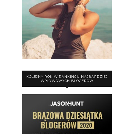
KOLEJNY ROK W RANKINGU NAJBARDZIEJ
WPŁYWOWYCH BLOGERÓW