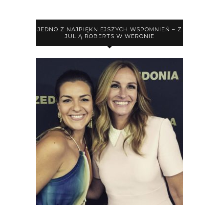
JEDNO Z NAJPIĘKNIEJSZYCH WSPOMNIEŃ – Z
JULIĄ ROBERTS W WERONIE