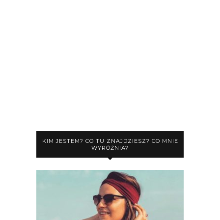
KIM JESTEM? CO TU ZNAJDZIESZ? CO MNIE
WYRÓŻNIA?