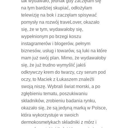
tak wydawało, jednak gdy zaczęłam się
na tym bardziej skupiać, odłożyłam
telewizję na bok i zaczęłam spisywać
pomysły na rozwój traveLover, okazało
się, że w tym, wydawałoby się,
wypełnionym po brzegi koszu
instagramerów i blogerów, pełnym
biznesów, usług i towarów, są luki na które
mam już swój plan. Mimo, że wydawałoby
się, że już trudno wymyślić jakiś
odkrywczy krem do twarzy, czy serum pod
oczy, to Maciek z Łukaszem znaleźli
swoją niszę. Wybrali świat morski, a po
zgłębieniu tematu, poszukiwaniu
składników, zrobieniu badania rynku,
okazało się, że są jedyną marką w Polsce,
która wykorzystuje w swoich
dermokosmetykach składniki z mórz i