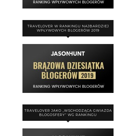
TRAVELOVER W RANKINGU NAJBARDZIEJ
WPŁYWOWYCH BLOGERÓW 2019
TRAVELOVER JAKO „WSCHODZĄCA GWIAZDA
BLOGOSFERY” WG RANKINGU