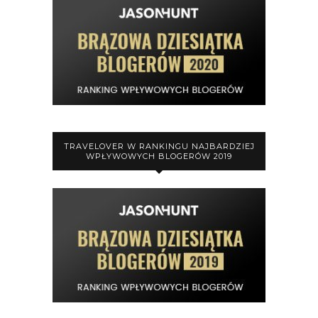
TRAVELOVER W RANKINGU NAJBARDZIEJ
WPŁYWOWYCH BLOGERÓW 2019