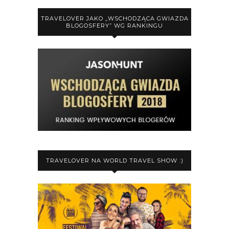
TRAVELOVER JAKO „WSCHODZĄCA GWIAZDA
BLOGOSFERY” WG RANKINGU
TRAVELOVER NA WORLD TRAVEL SHOW :)