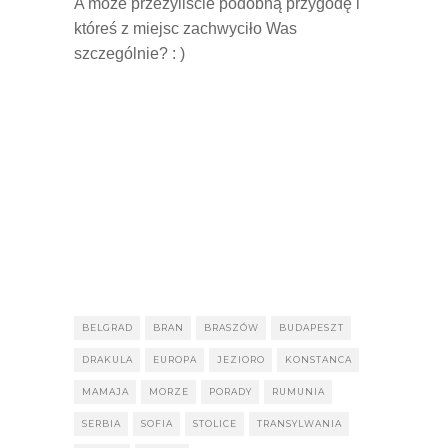
A może przeżyliście podobną przygodę i
któreś z miejsc zachwyciło Was
szczególnie? : )
BELGRAD
BRAN
BRASZÓW
BUDAPESZT
DRAKULA
EUROPA
JEZIORO
KONSTANCA
MAMAJA
MORZE
PORADY
RUMUNIA
SERBIA
SOFIA
STOLICE
TRANSYLWANIA