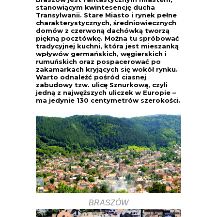
stanowiącym kwintesencję ducha
Transylwanii. Stare Miasto i rynek pełne
charakterystycznych, średniowiecznych
domów z czerwoną dachówką tworzą
piękną pocztówkę. Można tu spróbować
tradycyjnej kuchni, która jest mieszanką
wpływów germańskich, węgierskich i
rumuńskich oraz pospacerować po
zakamarkach kryjących się wokół rynku.
Warto odnaleźć pośród ciasnej
zabudowy tzw. ulicę Sznurkową, czyli
jedną z najwęższych uliczek w Europie –
ma jedynie 130 centymetrów szerokości.
BRASZÓW