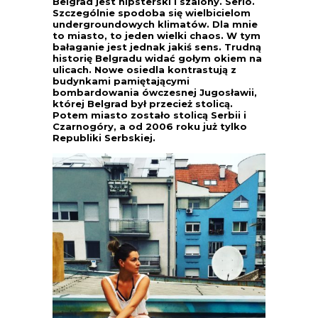
Belgrad jest hipsterski i szalony. Serio.
Szczególnie spodoba się wielbicielom
undergroundowych klimatów. Dla mnie
to miasto, to jeden wielki chaos. W tym
bałaganie jest jednak jakiś sens. Trudną
historię Belgradu widać gołym okiem na
ulicach. Nowe osiedla kontrastują z
budynkami pamiętającymi
bombardowania ówczesnej Jugosławii,
której Belgrad był przecież stolicą.
Potem miasto zostało stolicą Serbii i
Czarnogóry, a od 2006 roku już tylko
Republiki Serbskiej.