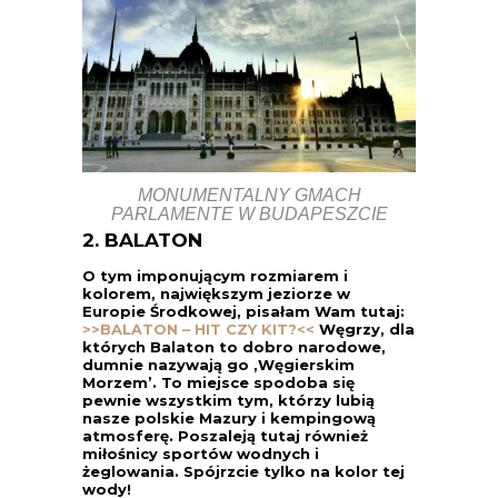
MONUMENTALNY GMACH
PARLAMENTE W BUDAPESZCIE
2. BALATON
O tym imponującym rozmiarem i
kolorem, największym jeziorze w
Europie Środkowej, pisałam Wam tutaj:
>>BALATON – HIT CZY KIT?<<
Węgrzy, dla
których Balaton to dobro narodowe,
dumnie nazywają go ‚Węgierskim
Morzem’. To miejsce spodoba się
pewnie wszystkim tym, którzy lubią
nasze polskie Mazury i kempingową
atmosferę. Poszaleją tutaj również
miłośnicy sportów wodnych i
żeglowania. Spójrzcie tylko na kolor tej
wody!