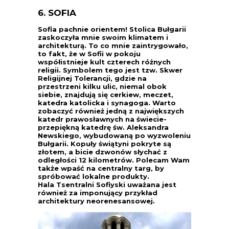
6. SOFIA
Sofia pachnie orientem! Stolica Bułgarii
zaskoczyła mnie swoim klimatem i
architekturą. To co mnie zaintrygowało,
to fakt, że w Sofii w pokoju
współistnieje kult czterech różnych
religii. Symbolem tego jest tzw. Skwer
Religijnej Tolerancji, gdzie na
przestrzeni kilku ulic, niemal obok
siebie, znajdują się cerkiew, meczet,
katedra katolicka i synagoga. Warto
zobaczyć również jedną z największych
katedr prawosławnych na świecie-
przepiękną katedrę św. Aleksandra
Newskiego, wybudowaną po wyzwoleniu
Bułgarii. Kopuły świątyni pokryte są
złotem, a bicie dzwonów słychać z
odległości 12 kilometrów. Polecam Wam
także wpaść na centralny targ, by
spróbować lokalne produkty.
Hala
Tsentralni Sofiyski
uważana jest
również za imponujący przykład
architektury neorenesansowej.