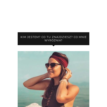
KIM JESTEM? CO TU ZNAJDZIESZ? CO MNIE
WYRÓŻNIA?