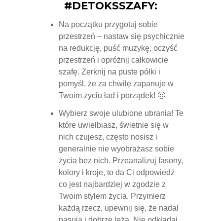
#DETOKSSZAFY:
Na początku przygotuj sobie
przestrzeń – nastaw się psychicznie
na redukcję, puść muzykę, oczyść
przestrzeń i opróżnij całkowicie
szafę. Zerknij na puste półki i
pomyśl, że za chwilę zapanuje w
Twoim życiu ład i porządek! 🙂
Wybierz swoje ulubione ubrania! Te
które uwielbiasz, świetnie się w
nich czujesz, często nosisz i
generalnie nie wyobrażasz sobie
życia bez nich. Przeanalizuj fasony,
kolory i kroje, to da Ci odpowiedź
co jest najbardziej w zgodzie z
Twoim stylem życia. Przymierz
każdą rzecz, upewnij się, że nadal
pasują i dobrze leżą. Nie odkładaj