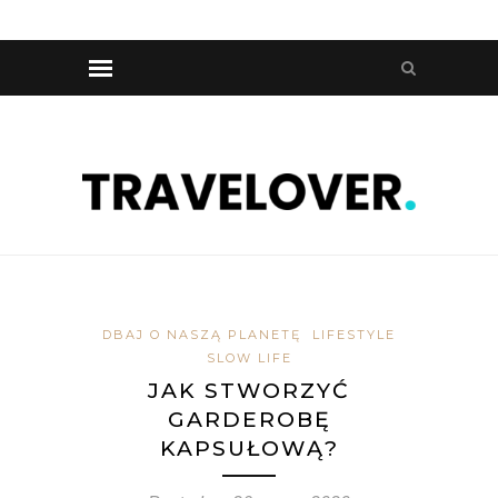
DBAJ O NASZĄ PLANETĘ
LIFESTYLE
SLOW LIFE
JAK STWORZYĆ
GARDEROBĘ
KAPSUŁOWĄ?