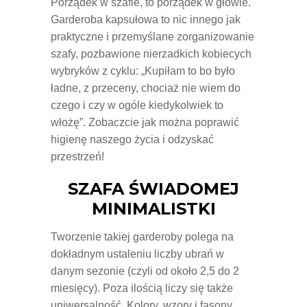
Porządek w szafie, to porządek w głowie.
Garderoba kapsułowa to nic innego jak
praktyczne i przemyślane zorganizowanie
szafy, pozbawione nierzadkich kobiecych
wybryków z cyklu: „Kupiłam to bo było
ładne, z przeceny, chociaż nie wiem do
czego i czy w ogóle kiedykolwiek to
włożę”. Zobaczcie jak można poprawić
higienę naszego życia i odzyskać
przestrzeń!
SZAFA ŚWIADOMEJ
MINIMALISTKI
Tworzenie takiej garderoby polega na
dokładnym ustaleniu liczby ubrań w
danym sezonie (czyli od około 2,5 do 2
miesięcy). Poza ilością liczy się także
uniwersalność. Kolory, wzory i fasony