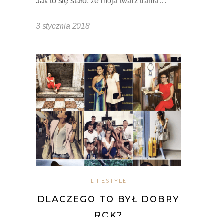
Jak to się stało, że moja twarz trafiła…
3 stycznia 2018
LIFESTYLE
DLACZEGO TO BYŁ DOBRY
ROK?