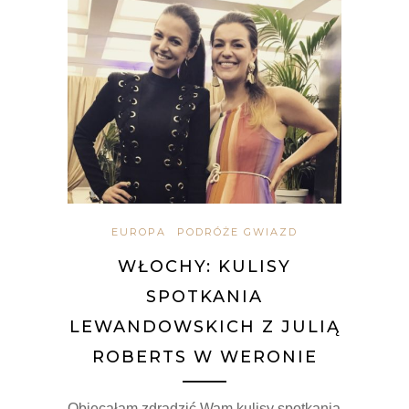
EUROPA
PODRÓŻE GWIAZD
WŁOCHY: KULISY
SPOTKANIA
LEWANDOWSKICH Z JULIĄ
ROBERTS W WERONIE
Obiecałam zdradzić Wam kulisy spotkania