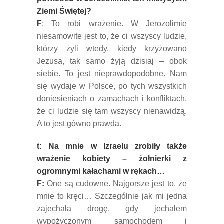
Ziemi Świętej?
F
: To robi wrażenie. W Jerozolimie
niesamowite jest to, że ci wszyscy ludzie,
którzy żyli wtedy, kiedy krzyżowano
Jezusa, tak samo żyją dzisiaj – obok
siebie. To jest nieprawdopodobne. Nam
się wydaje w Polsce, po tych wszystkich
doniesieniach o zamachach i konfliktach,
że ci ludzie się tam wszyscy nienawidzą.
A to jest gówno prawda.
t: Na mnie w Izraelu zrobiły także
wrażenie kobiety – żołnierki z
ogromnymi kałachami w rękach…
F:
One są cudowne. Najgorsze jest to, że
mnie to kręci… Szczególnie jak mi jedna
zajechała drogę, gdy jechałem
wypożyczonym samochodem i