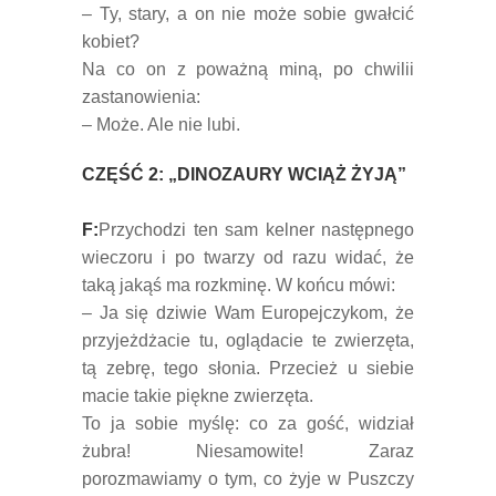
– Ty, stary, a on nie może sobie gwałcić
kobiet?
Na co on z poważną miną, po chwilii
zastanowienia:
– Może. Ale nie lubi.
CZĘŚĆ 2: „DINOZAURY WCIĄŻ ŻYJĄ”
F:
Przychodzi ten sam kelner następnego
wieczoru i po twarzy od razu widać, że
taką jakąś ma rozkminę. W końcu mówi:
– Ja się dziwie Wam Europejczykom, że
przyjeżdżacie tu, oglądacie te zwierzęta,
tą zebrę, tego słonia. Przecież u siebie
macie takie piękne zwierzęta.
To ja sobie myślę: co za gość, widział
żubra! Niesamowite! Zaraz
porozmawiamy o tym, co żyje w Puszczy