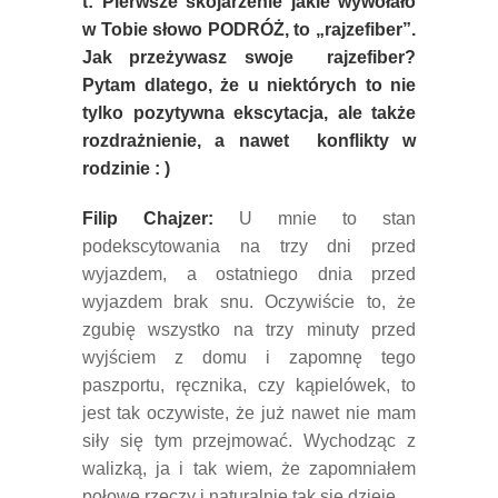
t: Pierwsze skojarzenie jakie wywołało
w Tobie słowo PODRÓŻ, to „rajzefiber”.
Jak przeżywasz swoje
rajzefiber?
Pytam dlatego, że u niektórych to nie
tylko pozytywna ekscytacja, ale także
rozdrażnienie, a nawet konflikty w
rodzinie : )
Filip Chajzer:
U mnie to stan
podekscytowania na trzy dni przed
wyjazdem, a ostatniego dnia przed
wyjazdem brak snu. Oczywiście to, że
zgubię wszystko na trzy minuty przed
wyjściem z domu i zapomnę tego
paszportu, ręcznika, czy kąpielówek, to
jest tak oczywiste, że już nawet nie mam
siły się tym przejmować. Wychodząc z
walizką, ja i tak wiem, że zapomniałem
połowę rzeczy i naturalnie tak się dzieje.