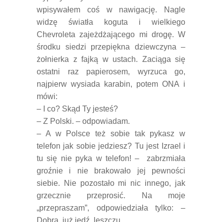
wpisywałem coś w nawigację. Nagle
widzę światła koguta i wielkiego
Chevroleta zajeżdżającego mi drogę. W
środku siedzi przepiękna dziewczyna –
żołnierka z fajką w ustach. Zaciąga się
ostatni raz papierosem, wyrzuca go,
najpierw wysiada karabin, potem ONA i
mówi:
– I co? Skąd Ty jesteś?
– Z Polski. – odpowiadam.
– A w Polsce też sobie tak pykasz w
telefon jak sobie jedziesz? Tu jest Izrael i
tu się nie pyka w telefon! – zabrzmiała
groźnie i nie brakowało jej pewności
siebie. Nie pozostało mi nic innego, jak
grzecznie przeprosić. Na moje
„przepraszam”, odpowiedziała tylko: –
Dobra, już jedź, leszczu….