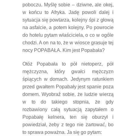
poboczu. Myślę sobie – dziwne, ale okej,
w końcu to Afryka. Jadę powoli dalej i
sytuacja się powtarza, kolejny śpi z głową
na asfalcie, a potem kolejny. Po powrocie
do hotelu pytam właściciela, o co w ogóle
chodzi. A on na to, że w wiosce grasuje tej
nocy POPABAŁA. Kim jest Popabała?
Otóż Popabała to pół nietoperz, pół
mężczyzna, który gwałci mężczyzn
śpiących w domach. Jedynym ratunkiem
przed gwałtem Popabały jest spanie poza
domem. Wyobraź sobie, że ludzie wierzą
w to do takiego stopnia, że gdy
rozbawiony całą sytuacją zapytałem o
Popabałę kelnera, ten się oburzył i
powiedział, żeby z tego nie żartować, bo
to sprawa poważna. Ja się go pytam: