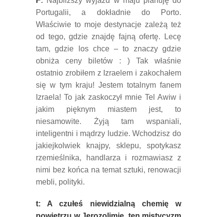
F
:
Najbliższy wyjazd w maju planuję do
Portugalii, a dokładnie do Porto.
Właściwie to moje destynacje zależą też
od tego, gdzie znajdę fajną ofertę. Lecę
tam, gdzie los chce – to znaczy gdzie
obniża ceny biletów : ) Tak właśnie
ostatnio zrobiłem z Izraelem i zakochałem
się w tym kraju! Jestem totalnym fanem
Izraela! To jak zaskoczył mnie Tel Awiw i
jakim pięknym miastem jest, to
niesamowite. Żyją tam wspaniali,
inteligentni i mądrzy ludzie. Wchodzisz do
jakiejkolwiek knajpy, sklepu, spotykasz
rzemieślnika, handlarza i rozmawiasz z
nimi bez końca na temat sztuki, renowacji
mebli, polityki.
t: A czułeś niewidzialną chemię w
powietrzu w Jerozolimie, ten mistycyzm