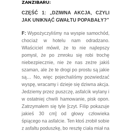
ZANZIBARU:
CZĘŚĆ 1: „DZIWNA AKCJA, CZYLI
JAK UNIKNĄĆ GWAŁTU POPABAŁY?”
F:
Wypożyczyliśmy na wyspie samochód,
chociaż w hotelu nam odradzano.
Właściciel mówił, że to nie najlepszy
pomysł, że po zmroku się robi trochę
niebezpiecznie, nie że nas zeżre jakiś
szaman, ale że te drogi po prostu są jakie
są… No, więc pojechaliśmy pozwiedzać
wyspę, wracamy i dzieje się dziwna akcja.
Jedziemy przez puszczę, asfalcik wylany i
w ostatniej chwili hamowanie, pisk opon.
Zatrzymałem się tyle [czyt. Filip pokazuje
jakieś 30 cm] od głowy człowieka
śpiącego na asfalcie. Ten ktoś zrobił sobie
z asfaltu poduszkę, bo resztę ciała miał na