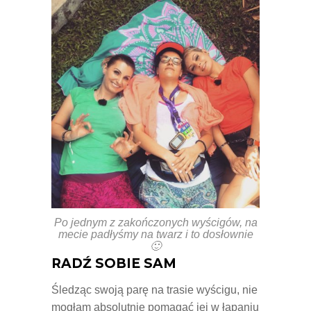
Po jednym z zakończonych wyścigów, na
mecie padłyśmy na twarz i to dosłownie
🙂
RADŹ SOBIE SAM
Śledząc swoją parę na trasie wyścigu, nie
mogłam absolutnie pomagać jej w łapaniu