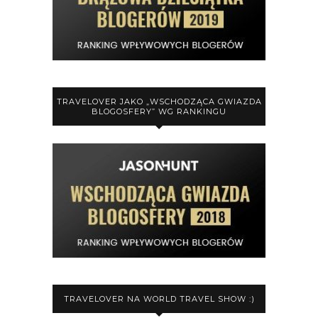
TRAVELOVER JAKO „WSCHODZĄCA GWIAZDA
BLOGOSFERY” WG RANKINGU
TRAVELOVER NA WORLD TRAVEL SHOW :)