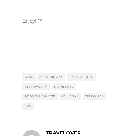
Enjoy! 🙂
AZJA
AZJA EXPRESS
BACKPACKING
CIEKAWOSTKI
INSPIRACJE
PODRÓŻE GWIAZD
SRI LANKA
TELEWIZJA
TVN
TRAVELOVER