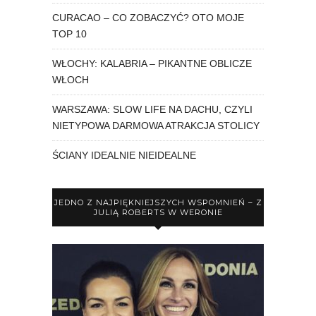
CURACAO – CO ZOBACZYĆ? OTO MOJE
TOP 10
WŁOCHY: KALABRIA – PIKANTNE OBLICZE
WŁOCH
WARSZAWA: SLOW LIFE NA DACHU, CZYLI
NIETYPOWA DARMOWA ATRAKCJA STOLICY
ŚCIANY IDEALNIE NIEIDEALNE
JEDNO Z NAJPIĘKNIEJSZYCH WSPOMNIEŃ – Z
JULIĄ ROBERTS W WERONIE