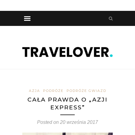
AZJA
PODRÓŻE
PODRÓŻE GWIAZD
CAŁA PRAWDA O „AZJI
EXPRESS”
Posted on
20 września 2017