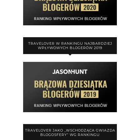
TRAVELOVER W RANKINGU NAJBARDZIEJ
WPŁYWOWYCH BLOGERÓW 2019
TRAVELOVER JAKO „WSCHODZĄCA GWIAZDA
BLOGOSFERY” WG RANKINGU