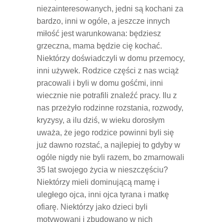
niezainteresowanych, jedni są kochani za
bardzo, inni w ogóle, a jeszcze innych
miłość jest warunkowana: będziesz
grzeczna, mama będzie cię kochać.
Niektórzy doświadczyli w domu przemocy,
inni używek. Rodzice części z nas wciąż
pracowali i byli w domu gośćmi, inni
wiecznie nie potrafili znaleźć pracy. Ilu z
nas przeżyło rodzinne rozstania, rozwody,
kryzysy, a ilu dziś, w wieku dorosłym
uważa, że jego rodzice powinni byli się
już dawno rozstać, a najlepiej to gdyby w
ogóle nigdy nie byli razem, bo zmarnowali
35 lat swojego życia w nieszczęściu?
Niektórzy mieli dominującą mamę i
uległego ojca, inni ojca tyrana i matkę
ofiarę. Niektórzy jako dzieci byli
motywowani i zbudowano w nich