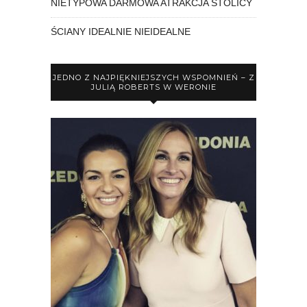
NIETYPOWA DARMOWA ATRAKCJA STOLICY
ŚCIANY IDEALNIE NIEIDEALNE
JEDNO Z NAJPIĘKNIEJSZYCH WSPOMNIEŃ – Z
JULIĄ ROBERTS W WERONIE