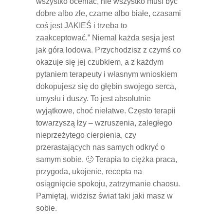
wszystko oceniać, nie wszystko musi być
dobre albo złe, czarne albo białe, czasami
coś jest JAKIEŚ i trzeba to
zaakceptować.” Niemal każda sesja jest
jak góra lodowa. Przychodzisz z czymś co
okazuje się jej czubkiem, a z każdym
pytaniem terapeuty i własnym wnioskiem
dokopujesz się do głębin swojego serca,
umysłu i duszy. To jest absolutnie
wyjątkowe, choć niełatwe. Często terapii
towarzyszą łzy – wzruszenia, zaległego
nieprzeżytego cierpienia, czy
przerastających nas samych odkryć o
samym sobie. 🙂 Terapia to ciężka praca,
przygoda, ukojenie, recepta na
osiągnięcie spokoju, zatrzymanie chaosu.
Pamiętaj, widzisz świat taki jaki masz w
sobie.