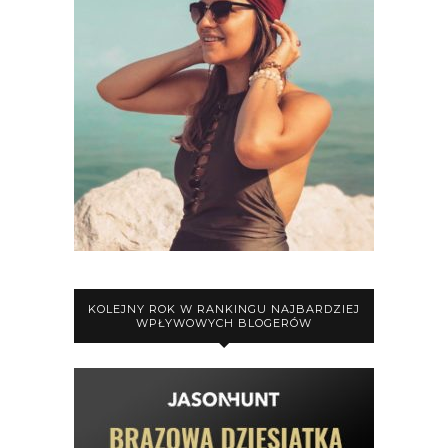
KOLEJNY ROK W RANKINGU NAJBARDZIEJ
WPŁYWOWYCH BLOGERÓW