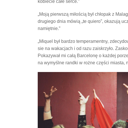
kobiecie całe serce.”
„Moją pierwszą miłością był chłopak z Malag
drugiego dnia mówią „te quiero”, okazują uc
namiętnie.”
„Miquel był bardzo temperamentny, zdecydo
sie na wakacjach i od razu zaiskrzyło. Zask
Pokazywał mi całą Barcelonę o każdej porze 
na wymyślne randki w rożne części miasta, n