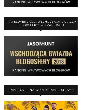
TRAVELOVER JAKO „WSCHODZĄCA GWIAZDA
BLOGOSFERY” WG RANKINGU
TRAVELOVER NA WORLD TRAVEL SHOW :)