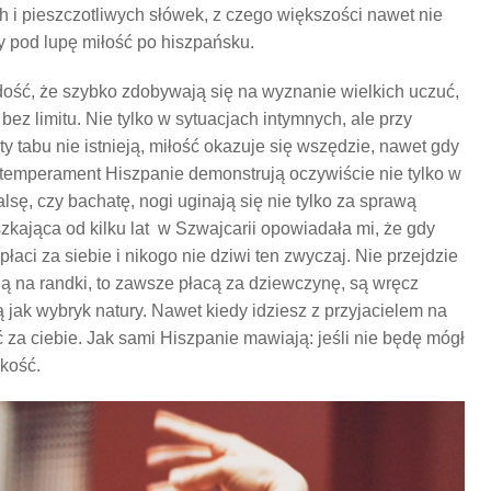
ch i pieszczotliwych słówek, z czego większości nawet nie
y pod lupę miłość po hiszpańsku.
 dość, że szybko zdobywają się na wyznanie wielkich uczuć,
ez limitu. Nie tylko w sytuacjach intymnych, ale przy
ty tabu nie istnieją, miłość okazuje się wszędzie, nawet gdy
j temperament Hiszpanie demonstrują oczywiście nie tylko w
alsę, czy bachatę, nogi uginają się nie tylko za sprawą
zkająca od kilku lat w Szwajcarii opowiadała mi, że gdy
aci za siebie i nikogo nie dziwi ten zwyczaj. Nie przejdzie
ją na randki, to zawsze płacą za dziewczynę, są wręcz
 jak wybryk natury. Nawet kiedy idziesz z przyjacielem na
za ciebie. Jak sami Hiszpanie mawiają: jeśli nie będę mógł
skość.