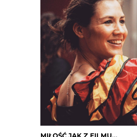
MIŁOŚĆ JAK Z FILMU…