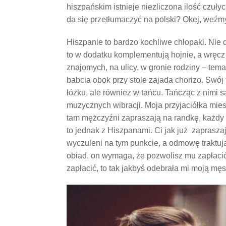
hiszpańskim istnieje niezliczona ilość czuły
da się przetłumaczyć na polski? Okej, weźm
Hiszpanie to bardzo kochliwe chłopaki. Nie
to w dodatku komplementują hojnie, a wręcz b
znajomych, na ulicy, w gronie rodziny – tema
babcia obok przy stole zajada chorizo. Swó
łóżku, ale również w tańcu. Tańcząc z nimi s
muzycznych wibracji. Moja przyjaciółka mies
tam mężczyźni zapraszają na randkę, każdy pł
to jednak z Hiszpanami. Ci jak już zaprasza
wyczuleni na tym punkcie, a odmowę traktują
obiad, on wymaga, że pozwolisz mu zapłacić 
zapłacić, to tak jakbyś odebrała mi moją mę