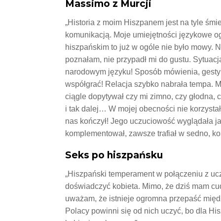
Massimo z Murcji
„Historia z moim Hiszpanem jest na tyle śm
komunikacją. Moje umiejętności językowe og
hiszpańskim to już w ogóle nie było mowy. N
poznałam, nie przypadł mi do gustu. Sytuacj
narodowym języku! Sposób mówienia, gestyk
współgrać! Relacja szybko nabrała tempa. Ma
ciągle dopytywał czy mi zimno, czy głodna, 
i tak dalej… W mojej obecności nie korzystał 
nas kończył! Jego uczuciowość wyglądała jak
komplementował, zawsze trafiał w sedno, kon
Seks po hiszpańsku
„Hiszpański temperament w połączeniu z ucz
doświadczyć kobieta. Mimo, że dziś mam cud
uważam, że istnieje ogromna przepaść międz
Polacy powinni się od nich uczyć, bo dla Hi