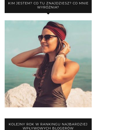
KIM JESTEM? CO TU ZNAJDZIESZ? CO MNIE
WYRÓŻNIA?
KOLEJNY ROK W RANKINGU NAJBARDZIEJ
WPŁYWOWYCH BLOGERÓW