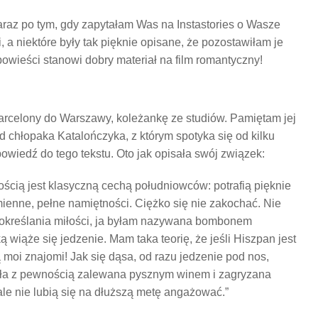
raz po tym, gdy zapytałam Was na Instastories o Wasze
 a niektóre były tak pięknie opisane, że pozostawiłam je
powieści stanowi dobry materiał na film romantyczny!
arcelony do Warszawy, koleżankę ze studiów. Pamiętam jej
chłopaka Katalończyka, z którym spotyka się od kilku
owiedź do tego tekstu. Oto jak opisała swój związek:
ścią jest klasyczną cechą południowców: potrafią pięknie
ienne, pełne namiętności. Ciężko się nie zakochać. Nie
 określania miłości, ja byłam nazywana bombonem
ą wiąże się jedzenie. Mam taka teorię, że jeśli Hiszpan jest
 moi znajomi! Jak się dąsa, od razu jedzenie pod nos,
ła z pewnością zalewana pysznym winem i zagryzana
ale nie lubią się na dłuższą metę angażować.”