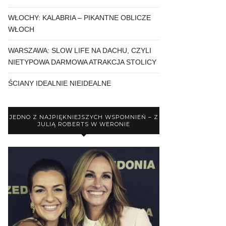
WŁOCHY: KALABRIA – PIKANTNE OBLICZE
WŁOCH
WARSZAWA: SLOW LIFE NA DACHU, CZYLI
NIETYPOWA DARMOWA ATRAKCJA STOLICY
ŚCIANY IDEALNIE NIEIDEALNE
JEDNO Z NAJPIĘKNIEJSZYCH WSPOMNIEŃ – Z
JULIĄ ROBERTS W WERONIE