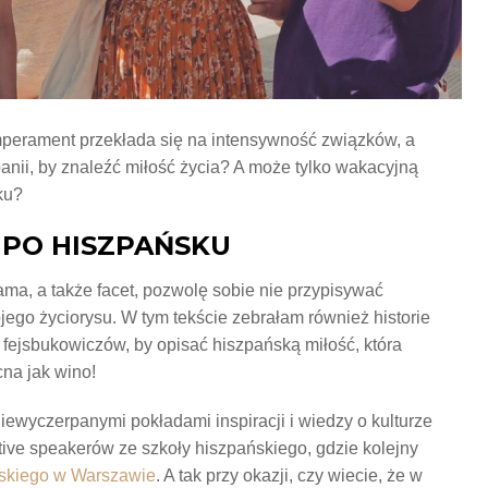
perament przekłada się na intensywność związków, a
zpanii, by znaleźć miłość życia? A może tylko wakacyjną
ku?
 PO HISZPAŃSKU
ma, a także facet, pozwolę sobie nie przypisywać
ego życiorysu. W tym tekście zebrałam również historie
 fejsbukowiczów, by opisać hiszpańską miłość, która
cna jak wino!
iewyczerpanymi pokładami inspiracji i wiedzy o kulturze
ative speakerów ze szkoły hiszpańskiego, gdzie kolejny
ńskiego w Warszawie
. A tak przy okazji, czy wiecie, że w