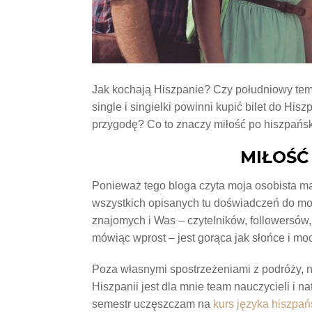
Jak kochają Hiszpanie? Czy południowy tem
single i singielki powinni kupić bilet do His
przygodę? Co to znaczy miłość po hiszpańs
MIŁOŚĆ
Ponieważ tego bloga czyta moja osobista ma
wszystkich opisanych tu doświadczeń do moj
znajomych i Was – czytelników, followersów,
mówiąc wprost – jest gorąca jak słońce i mo
Poza własnymi spostrzeżeniami z podróży, n
Hiszpanii jest dla mnie team nauczycieli i n
semestr uczęszczam na
kurs języka hiszpa