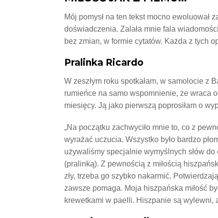
Mój pomysł na ten tekst mocno ewoluował za
doświadczenia. Zalała mnie fala wiadomości,
bez zmian, w formie cytatów. Każda z tych o
Pralinka Ricardo
W zeszłym roku spotkałam, w samolocie z B
rumieńce na samo wspomnienie, że wraca od 
miesięcy. Ją jako pierwszą poprosiłam o wyp
„Na początku zachwyciło mnie to, co z pewno
wyrażać uczucia. Wszystko było bardzo płom
używaliśmy specjalnie wymyślnych słów do
(pralinką). Z pewnością z miłością hiszpańsk
zły, trzeba go szybko nakarmić. Potwierdzają
zawsze pomaga. Moja hiszpańska miłość by
krewetkami w paelli. Hiszpanie są wylewni, 