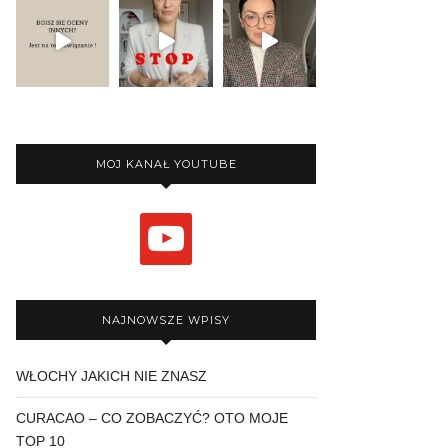
MOJ KANAŁ YOUTUBE
youtube
NAJNOWSZE WPISY
WŁOCHY JAKICH NIE ZNASZ
CURACAO – CO ZOBACZYĆ? OTO MOJE
TOP 10