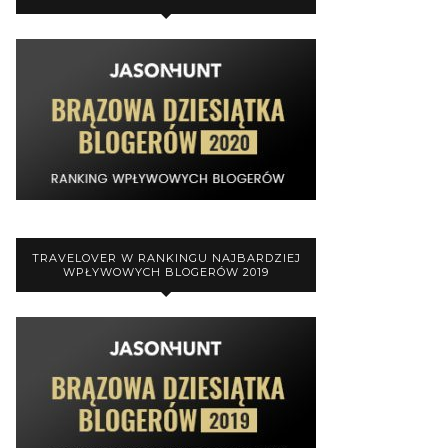
TRAVELOVER W RANKINGU NAJBARDZIEJ
WPŁYWOWYCH BLOGERÓW 2019