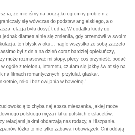
ieszna, że mieliśmy na początku ogromny problem z
raniczały się wówczas do podstaw angielskiego, a o
asza relacja była dosyć trudna. W dodatku kiedy go
a jednak diametrialnie się zmieniła, gdy przemówił w swoim
ulacja, ten błysk w oku… nagle wszystko ze sobą zaczeło
ssimo był z dnia na dzień coraz bardziej opiekuńczy,
czy może rozmasować mi stopy, plecy, coś przynieść, podać
w ogóle z telefonu, Internetu, czułam się jakby świat się na
 na filmach romantycznych, przytulał, głaskał,
kretnie, miło i bez owijania w bawełnę.”
uciowością to chyba najlepsza mieszanka, jakiej może
ownego polskiego męża i kilku polskich eksfacetów,
y relacjami jakimi obdarzają nas rodacy, a Hiszpanie.
szpanów łóżko to nie tylko zabawa i obowiązek. Oni oddają